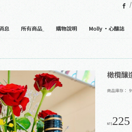
消息
所有商品
購物說明
Molly •心釀誌
橄欖釀造
商品庫存：
9
225
NT$