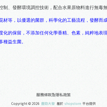
控制、發酵環境調控技術，配合水果原物料進行無毒
花材等，以優選的菌群，科學化的工藝流程，發酵而
度化的保留，不添加任何化學香精、色素，純粹地表
多種益生菌。
服務條款及隱私政策
Copyright ©
2026
醋勁大發
基於
shopstore
平台提供