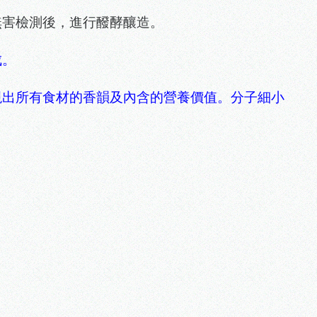
無害檢測後，進行醱酵釀造。
成。
現出所有食材的香韻及內含的營養價值。分子細小