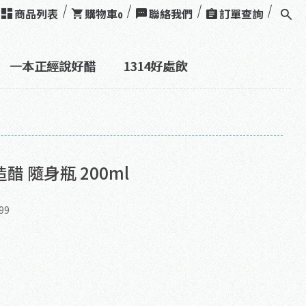
商品列表
購物車
聯絡我們
訂單查詢
0
一本正經說好醋
1314好處飲
醋 隨身瓶 200ml
99