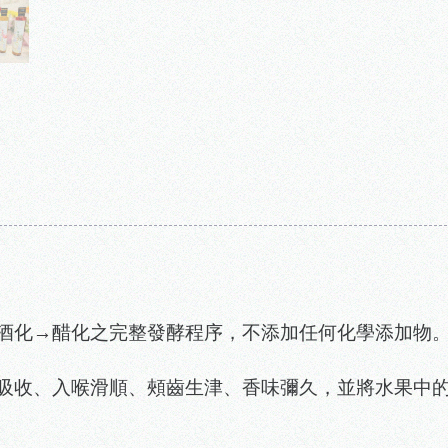
酒化→醋化之完整發酵程序，不添加任何化學添加物
吸收、入喉滑順、頰齒生津、香味彌久，並將水果中