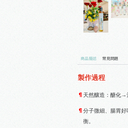
商品描述
常見問題
製作過程
¶
天然釀造：醣化→
¶
分子微細、腸胃好
衡。