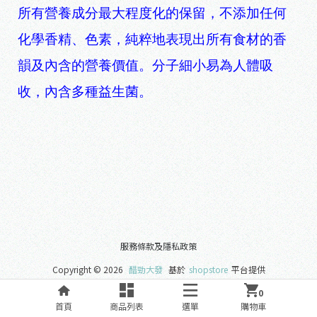
所有營養成分最大程度化的保留，不添加任何
化學香精、色素，純粹地表現出所有食材的香
韻及內含的營養價值。分子細小易為人體吸
收，內含多種益生菌。
服務條款及隱私政策
Copyright ©
2026
醋勁大發
基於
shopstore
平台提供
0
首頁
商品列表
選單
購物車