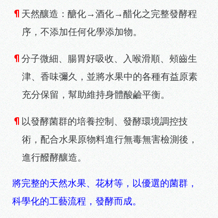
¶
天然釀造：醣化→酒化→醋化之完整發酵程
序，不添加任何化學添加物。
¶
分子微細、腸胃好吸收、入喉滑順、頰齒生
津、香味彌久，並將水果中的各種有益原素
充分保留，幫助維持身體酸鹼平衡。
¶
以發酵菌群的培養控制、發酵環境調控技
術，配合水果原物料進行無毒無害檢測後，
進行醱酵釀造。
將完整的天然水果、花材等，以優選的菌群，
科學化的工藝流程，發酵而成。