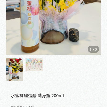
1
/
2
水蜜桃釀造醋 隨身瓶 200ml