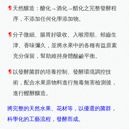
¶
天然釀造：醣化→酒化→醋化之完整發酵程
序，不添加任何化學添加物。
¶
分子微細、腸胃好吸收、入喉滑順、頰齒生
津、香味彌久，並將水果中的各種有益原素
充分保留，幫助維持身體酸鹼平衡。
¶
以發酵菌群的培養控制、發酵環境調控技
術，配合水果原物料進行無毒無害檢測後，
進行醱酵釀造。
將完整的天然水果、花材等，以優選的菌群，
科學化的工藝流程，發酵而成。