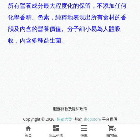
所有營養成分最大程度化的保留，不添加任何
化學香精、色素，純粹地表現出所有食材的香
韻及內含的營養價值。分子細小易為人體吸
收，內含多種益生菌。
服務條款及隱私政策
Copyright ©
2026
醋勁大發
基於
shopstore
平台提供
0
首頁
商品列表
選單
購物車