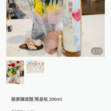
1
/
2
蘋果釀造醋 隨身瓶 200ml