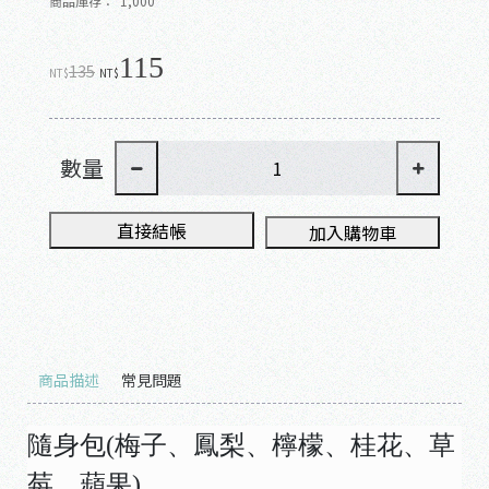
商品庫存：
1,000
115
135
NT$
NT$
數量
直接結帳
加入購物車
商品描述
常見問題
隨身包(梅子、鳳梨、檸檬、桂花、草
莓、蘋果)