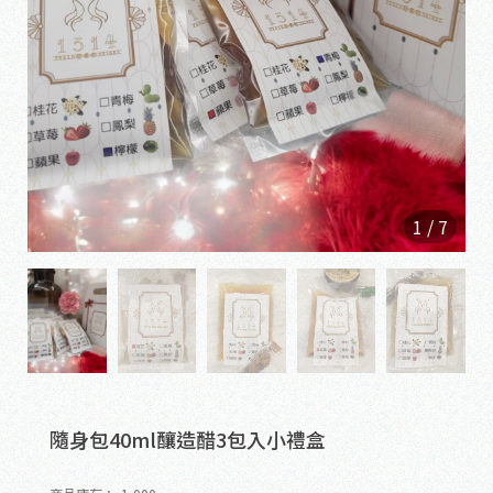
1
/
7
隨身包40ml釀造醋3包入小禮盒