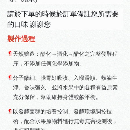
請於下單的時候於訂單備註您所需要
的口味 謝謝您
製作過程
¶
天然釀造：醣化→酒化→醋化之完整發酵程
序，不添加任何化學添加物。
¶
分子微細、腸胃好吸收、入喉滑順、頰齒生
津、香味彌久，並將水果中的各種有益原素
充分保留，幫助維持身體酸鹼平衡。
¶
以發酵菌群的培養控制、發酵環境調控技
術，配合水果原物料進行無毒無害檢測後，